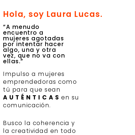
Hola, soy Laura Lucas.
“A menudo
encuentro a
mujeres agotadas
por intentar hacer
algo, una y otra
vez, que no va con
ellas.”
Impulso a mujeres
emprendedoras como
tú para que sean
A U T É N T I C A S
en su
comunicación.
Busco la coherencia y
la creatividad en todo