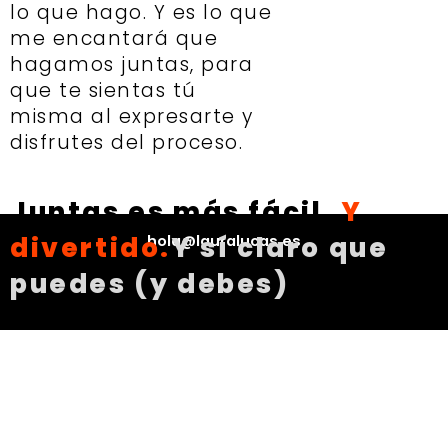
lo que hago. Y es lo que
me encantará que
hagamos juntas, para
que te sientas tú
misma al expresarte y
disfrutes del proceso.
Juntas es más fácil.
Y
divertido.
Y sí claro que
hola@lauralucas.es
puedes (y debes)